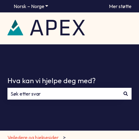
Norsk – Norge
Vis undermeny for oversettelser
Mer støtte
Hva kan vi hjelpe deg med?
Det finnes ingen forslag fordi søkefeltet er tomt.
Veiledere og hjelpesider