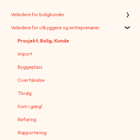
Veiledere for boligkunder
Veiledere for utbyggere og entreprenører
Portal for boligkunder
Webskjema
Prosjekt, Bolig, Kunde
Ny boligkunde - Start her
Import
Generelle spørsmål
Byggeplass
Overtakelse
Tilvalg
Kom i gang!
Befaring
Rapportering