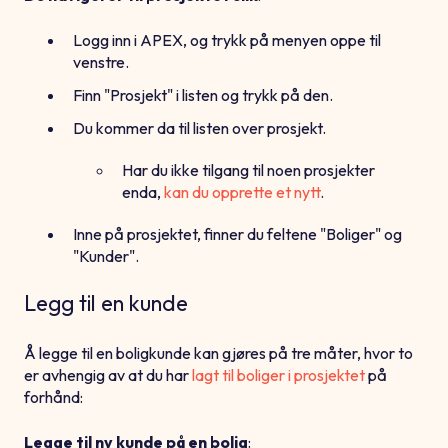
Logg inn i APEX, og trykk på menyen oppe til
venstre.
Finn "Prosjekt" i listen og trykk på den.
Du kommer da til listen over prosjekt.
Har du ikke tilgang til noen prosjekter
enda,
kan du opprette et nytt
.
Inne på prosjektet, finner du feltene "Boliger" og
"Kunder".
Legg til en kunde
Å legge til en boligkunde kan gjøres på tre måter, hvor to
er avhengig av at du har
lagt til boliger i prosjektet
på
forhånd:
Legge til ny kunde på en bolig
: