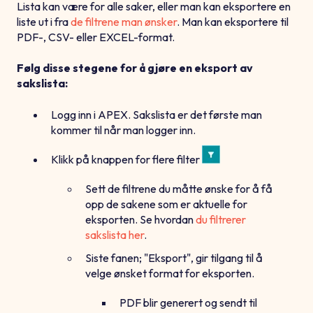
Lista kan være for alle saker, eller man kan eksportere en
liste ut i fra
de filtrene man ønsker
. Man kan eksportere til
PDF-, CSV- eller EXCEL-format.
Følg disse stegene for å gjøre en eksport av
sakslista
:
Logg inn i APEX. Sakslista er det første man
kommer til når man logger inn.
Klikk på knappen for flere filter
Sett de filtrene du måtte ønske for å få
opp de sakene som er aktuelle for
eksporten. Se hvordan
du filtrerer
sakslista her
.
Siste fanen; "Eksport", gir tilgang til å
velge ønsket format for eksporten.
PDF blir generert og sendt til