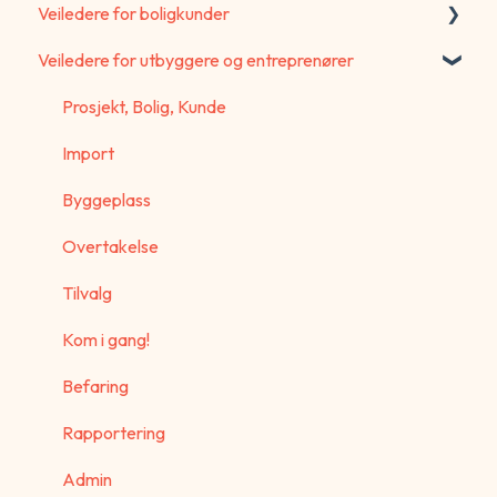
Veiledere for boligkunder
Veiledere for utbyggere og entreprenører
Portal for boligkunder
Webskjema
Prosjekt, Bolig, Kunde
Ny boligkunde - Start her
Import
Generelle spørsmål
Byggeplass
Overtakelse
Tilvalg
Kom i gang!
Befaring
Rapportering
Admin