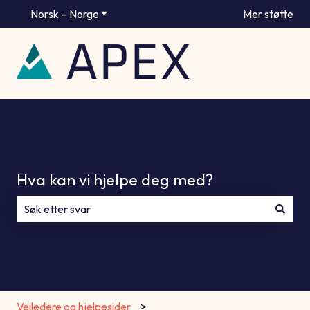
Norsk – Norge
Vis undermeny for oversettelser
Mer støtte
Hva kan vi hjelpe deg med?
Det finnes ingen forslag fordi søkefeltet er tomt.
Veiledere og hjelpesider